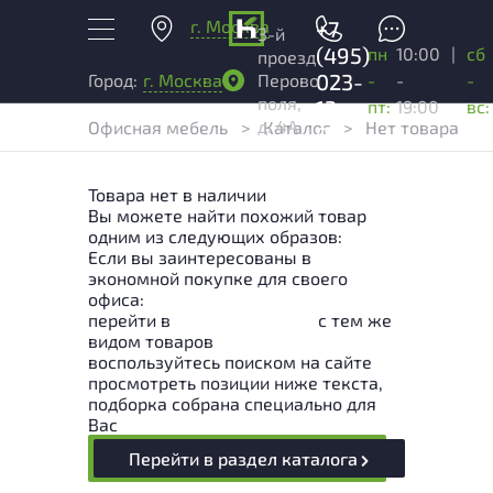
г. Москва
+7
3-й
(495)
пн
10:00
|
сб
проезд
023-
-
-
-
Город:
г. Москва
Перово
поля,
13-
пт:
19:00
вс:
д. 4А
Офисная мебель
>
Каталог
>
Нет товара
03
Товара нет в наличии
Вы можете найти похожий товар
одним из следующих образов:
Если вы заинтересованы в
экономной покупке для своего
офиса:
перейти в
Раздел каталога
с тем же
видом товаров
воспользуйтесь поиском на сайте
просмотреть позиции ниже текста,
подборка собрана специально для
Вас
Перейти в раздел каталога