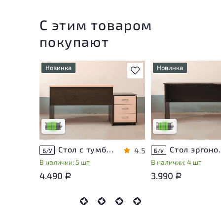
С этим товаром
покупают
Новинка
Новинка
В избранное
У товара присутствуют
У товара присутству
незначительные следы
незначительные след
эксплуатации, не влияющие
эксплуатации, не вл
на удобство его
на удобство его
использования
использования
Низкая степень износа
Низкая степень изн
Стол с тумбой ЛДСП Венге
Стол эргон
4.5
Б/У
Б/У
В наличии: 5 шт
В наличии: 4 шт
4.490
3.990
Р
Р