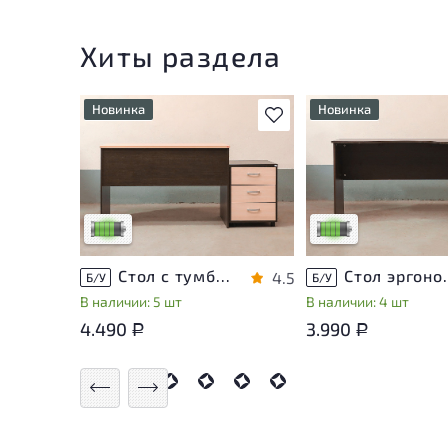
Хиты раздела
Новинка
Новинка
В избранное
У товара присутствуют
У товара присутству
незначительные следы
незначительные след
эксплуатации, не влияющие
эксплуатации, не вл
на удобство его
на удобство его
использования
использования
Низкая степень износа
Низкая степень изн
Стол с тумбой ЛДСП Венге
Стол эргон
4.5
Б/У
Б/У
В наличии: 5 шт
В наличии: 4 шт
4.490
3.990
Р
Р