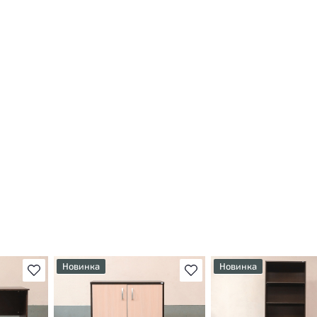
Новинка
Новинка
В избранное
В избранное
т
У товара присутствуют
У товара присутствуют
ы
незначительные следы
незначительные следы
яющие
эксплуатации, не влияющие
эксплуатации, не вли
на удобство его
на удобство его