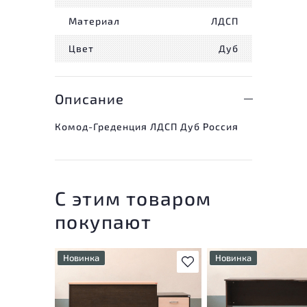
Материал
ЛДСП
Цвет
Дуб
Описание
Комод-Греденция ЛДСП Дуб Россия
С этим товаром
покупают
Новинка
Новинка
В избранное
У товара присутствуют
У товара присутствую
незначительные следы
незначительные след
эксплуатации, не влияющие
эксплуатации, не вли
на удобство его
на удобство его