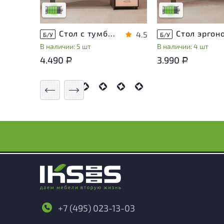
Низкая степень износа
Низкая степень из
Стол с тумбой ЛДСП Венге
4.5
Б/У
Б/У
В наличии: 5 шт
В наличии: 4 шт
4.490
3.990
Р
Р
+7 (495) 023-13-03