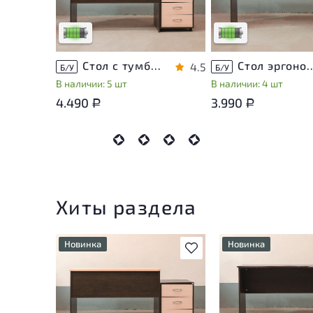
использования
использования
Низкая степень износа
Низкая степень изно
Стол с тумбой ЛДСП Венге
Стол эргономичный 
4.5
Б/У
Б/У
В наличии: 5 шт
В наличии: 4 шт
4.490
3.990
Р
Р
Хиты раздела
Новинка
Новинка
В избранное
У товара присутствуют
У товара присутств
незначительные следы
незначительные сле
эксплуатации, не влияющие
эксплуатации, не в
на удобство его
на удобство его
использования
использования