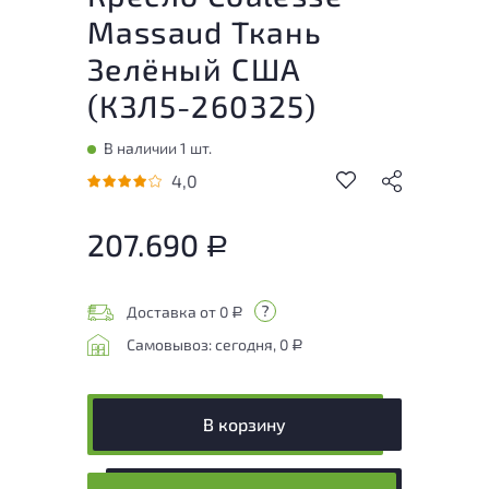
Massaud Ткань
Зелёный США
(
КЗЛ5-260325
)
В наличии 1 шт.
4,0
207.690
Р
Доставка от 0
Р
Самовывоз: сегодня, 0
Р
В корзину