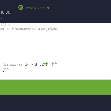
msk@ikses.ru
10:00
-
17:00
ика
>
Компьютеры и ноутбуки
Выводить
24
48
72
м
по: