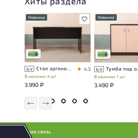
Хиты раздела
Новинка
Новинка
В избранное
У товара присутствуют
У товара присутству
незначительные следы
незначительные след
эксплуатации, не влияющие
эксплуатации, не вл
на удобство его
на удобство его
использования
использования
Низкая степень износа
Низкая степень изн
Стол эргономичный ЛДСП Венге
Тумба п
4.5
Б/У
Б/У
В наличии: 4 шт
В наличии: 1 шт
3.990
3.490
Р
Р
Обратная связь