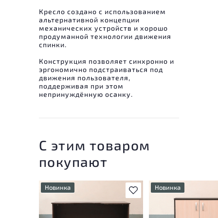
Кресло создано с использованием
альтернативной концепции
механических устройств и хорошо
продуманной технологии движения
спинки.
Конструкция позволяет синхронно и
эргономично подстраиваться под
движения пользователя,
поддерживая при этом
непринуждённую осанку.
С этим товаром
покупают
Новинка
Новинка
В избранное
У товара присутствуют
У товара присутству
незначительные следы
незначительные след
эксплуатации, не влияющие
эксплуатации, не вл