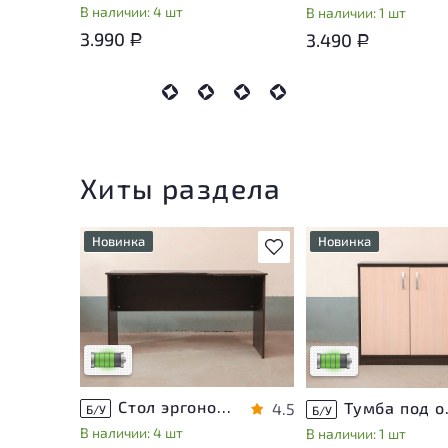
В наличии: 4 шт
В наличии: 1 шт
3.990
3.490
Р
Р
Хиты раздела
Новинка
Новинка
В избранное
У товара присутствуют
У товара присутству
незначительные следы
незначительные след
эксплуатации, не влияющие
эксплуатации, не вл
на удобство его
на удобство его
использования
использования
Низкая степень износа
Низкая степень изн
Стол эргономичный ЛДСП Венге
Тумба п
4.5
Б/У
Б/У
В наличии: 4 шт
В наличии: 1 шт