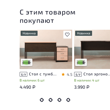
С этим товаром
покупают
Новинка
Новинка
В избранное
У товара присутствуют
У товара присутствую
незначительные следы
незначительные след
эксплуатации, не влияющие
эксплуатации, не вли
на удобство его
на удобство его
использования
использования
Низкая степень износа
Низкая степень изно
Стол с тумбой ЛДСП Венге
Стол эргономичный 
4.5
Б/У
Б/У
В наличии: 6 шт
В наличии: 4 шт
4.490
3.990
Р
Р