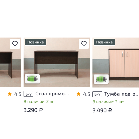
Новинка
Новинка
В избранное
В избранное
т
У товара присутствуют
У товара присутствуют
ы
незначительные следы
незначительные следы
яющие
эксплуатации, не влияющие
эксплуатации, не вли
на удобство его
на удобство его
использования
использования
са
Низкая степень износа
Низкая степень изно
ЛДСП Венге
Стол прямоугольный ЛДСП Венге
Тумба под оргтехнику ЛДС
4.5
4.5
Б/У
Б/У
В наличии: 2 шт
В наличии: 2 шт
3.290
3.490
Р
Р