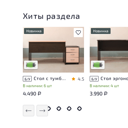
Хиты раздела
Новинка
Новинка
В избранное
У товара присутствуют
У товара присутств
незначительные следы
незначительные сле
эксплуатации, не влияющие
эксплуатации, не в
на удобство его
на удобство его
использования
использования
Низкая степень износа
Низкая степень из
Стол с тумбой ЛДСП Венге
4.5
Б/У
Б/У
В наличии: 6 шт
В наличии: 4 шт
4.490
3.990
Р
Р