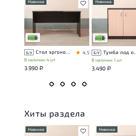
Новинка
Новинка
В избранное
У товара присутствуют
У товара присутствую
незначительные следы
незначительные след
эксплуатации, не влияющие
эксплуатации, не вли
на удобство его
на удобство его
использования
использования
Низкая степень износа
Низкая степень изно
Стол эргономичный ЛДСП Венге
Тумба под оргте
4.5
Б/У
Б/У
В наличии: 4 шт
В наличии: 1 шт
3.990
3.490
Р
Р
Хиты раздела
Новинка
Новинка
В избранное