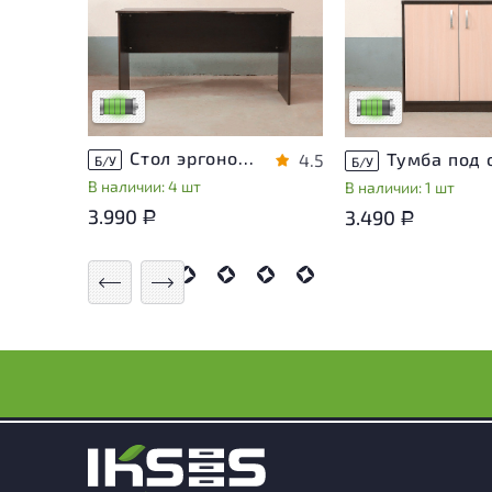
У товара присутствуют
У товара присутств
незначительные следы
незначительные сле
эксплуатации, не влияющие
эксплуатации, не в
на удобство его
на удобство его
использования
использования
Низкая степень износа
Низкая степень из
Стол эргономичный ЛДСП Венге
4.5
Б/У
Б/У
В наличии: 4 шт
В наличии: 1 шт
3.990
3.490
Р
Р