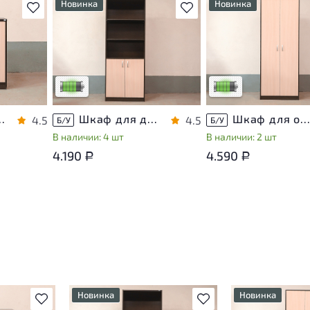
Новинка
Новинка
В избранное
В избранное
т
У товара присутствуют
У товара присутствуют
ы
незначительные следы
незначительные следы
яющие
эксплуатации, не влияющие
эксплуатации, не вли
на удобство его
на удобство его
использования
использования
са
Низкая степень износа
Низкая степень изно
хнику ЛДСП Венге
Шкаф для документов ЛДСП Венге
Шкаф для одежды ЛДСП Венг
4.5
4.5
Б/У
Б/У
В наличии: 4 шт
В наличии: 2 шт
4.190
4.590
Р
Р
Новинка
Новинка
В избранное
В избранное