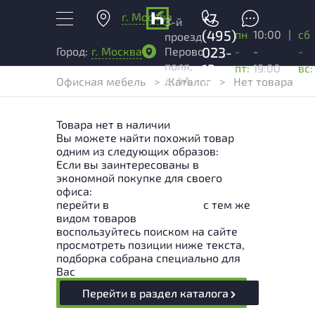
г. Москва
+7
3-й
(495)
пн
10:00
|
сб
проезд
023-
-
-
-
Город:
г. Москва
Перово
поля,
13-
пт:
19:00
вс:
д. 4А
Офисная мебель
>
Каталог
>
Нет товара
03
Товара нет в наличии
Вы можете найти похожий товар
одним из следующих образов:
Если вы заинтересованы в
экономной покупке для своего
офиса:
перейти в
Раздел каталога
с тем же
видом товаров
воспользуйтесь поиском на сайте
просмотреть позиции ниже текста,
подборка собрана специально для
Вас
Перейти в раздел каталога