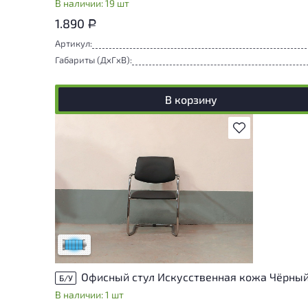
В наличии: 19 шт
1.890
Р
Артикул:
Габариты (ДxГxВ):
В корзину
В избранное
Состояние товара приближено к новому,
могут присутствовать незначительные
следы эксплуатации
Низкая степень износа
Офисный стул Искусственная кожа Чёрны
Б/У
В наличии: 1 шт