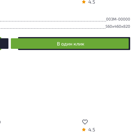
4.5
003М-00000
560x460x820
В один клик
й
4.5