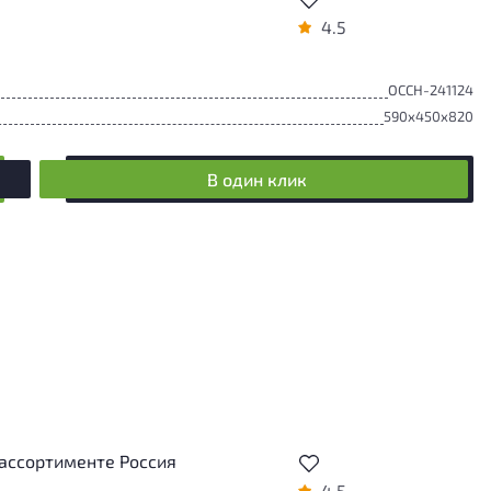
4.5
ОССН-241124
590x450x820
В один клик
 ассортименте Россия
4.5