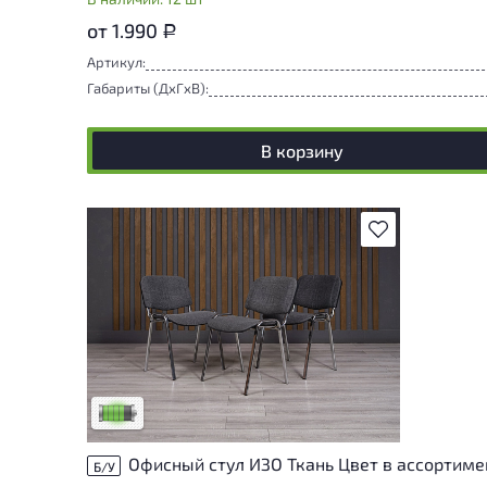
от 1.990
Р
Артикул:
Габариты (ДxГxВ):
В корзину
В избранное
У товара присутствуют незначительные
следы эксплуатации, не влияющие на
удобство его использования
Низкая степень износа
Офисный стул ИЗО Ткань Цвет в ассортиме
Б/У