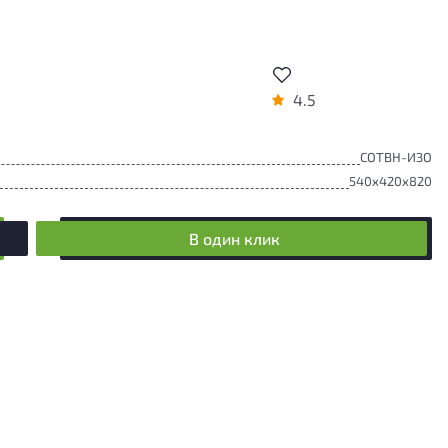
4.5
СОТВН-ИЗО
540x420x820
В один клик