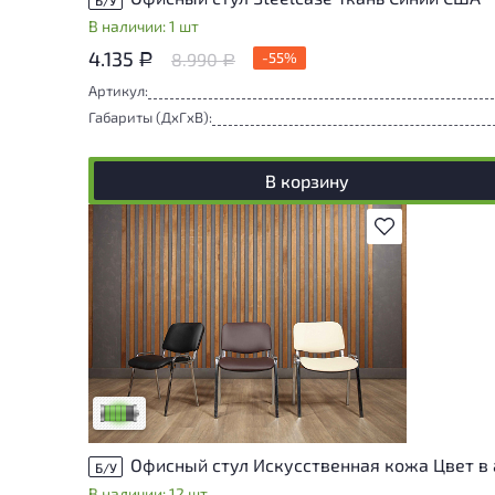
В наличии: 1 шт
4.135
8.990
-55%
Р
Р
Артикул:
Габариты (ДxГxВ):
В корзину
В избранное
У товара присутствуют незначительные
следы эксплуатации, не влияющие на
удобство его использования
Низкая степень износа
Офисный стул Искусственная кожа Цвет в
Б/У
В наличии: 12 шт