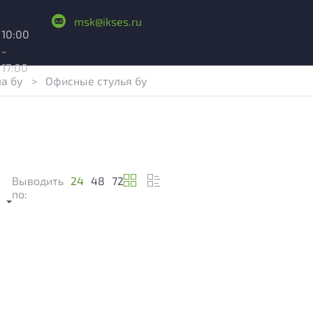
msk@ikses.ru
10:00
-
17:00
ла бу
>
Офисные стулья бу
Выводить
24
48
72
м
по: