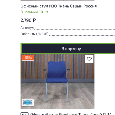
Офисный стул ИЗО Ткань Серый Россия
В наличии: 10 шт
2.790
Р
Артикул:
Габариты (ДxГxВ):
В корзину
-55%
В избранное
Состояние товара приближено к новому,
могут присутствовать незначительные
следы эксплуатации
Низкая степень износа
Офисный стул Steelcase Ткань Синий США
Б/У