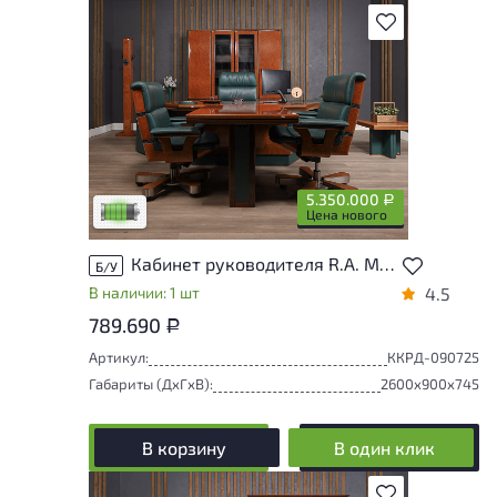
В избранное
У товара присутствуют незначительные
следы эксплуатации, не влияющие на
удобство его использования
5.350.000
Р
Низкая степень износа
Цена нового
Кабинет руководителя R.A. Mobili Sirio Шпон Радика Италия
Б/У
В наличии: 1 шт
4.5
789.690
Р
Артикул:
ККРД-090725
Габариты (ДxГxВ):
2600x900x745
В корзину
В один клик
В избранное