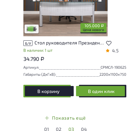
У товара присутствуют незначительные
следы эксплуатации, не влияющие на
удобство его использования
105.000
Р
Низкая степень износа
Цена нового
Стол руководителя Президент-Кристалл Стекло Серый Россия
Б/У
В наличии: 1 шт
4.5
34.790
Р
Артикул:
СРМСЛ-190625
Габариты (ДxГxВ):
2200x1100x750
В корзину
В один клик
Показать ещё
01
02
03
04