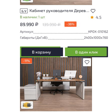
Кабинет руководителя Дерево Ольха
Б/У
В наличии: 1 шт
4.5
89.990
139.990
-36%
Р
Р
Артикул:
КРОХ-010162
Габариты (ДxГxВ):
2400x1000x760
В корзину
В один клик
-11%
В избранное
Товар может иметь незначительные
повреждения и/или следы эксплуатации,
не влияющие на удобство его
использования
Удовлетворительный износ