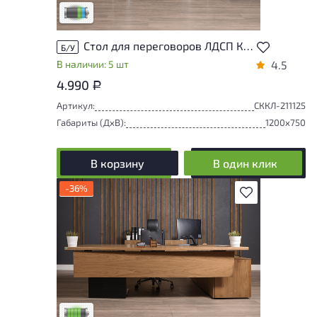
Низкая степень износа
Стол для переговоров ЛДСП Клен
Б/У
В наличии: 5 шт
4.5
4.990
Р
Артикул:
СККЛ-211125
Габариты (ДxВ):
1200x750
В корзину
В один клик
-36%
В избранное
У товара присутствуют незначительные
следы эксплуатации, не влияющие на
удобство его использования
Низкая степень износа