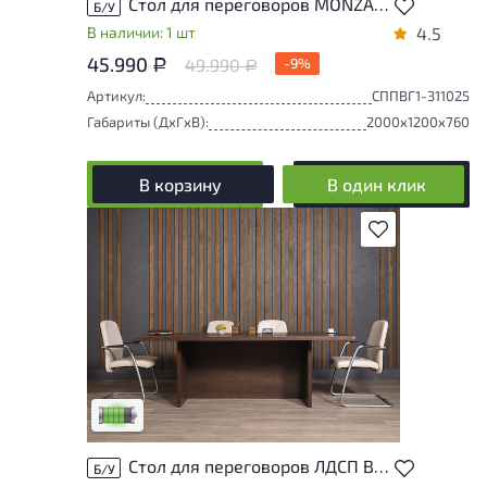
Стол для переговоров MONZA МДФ Венге
Б/У
В наличии: 1 шт
4.5
45.990
49.990
-9%
Р
Р
Артикул:
СППВГ1-311025
Габариты (ДxГxВ):
2000x1200x760
В корзину
В один клик
В избранное
У товара присутствуют незначительные
следы эксплуатации, не влияющие на
удобство его использования
Низкая степень износа
Стол для переговоров ЛДСП Венге
Б/У