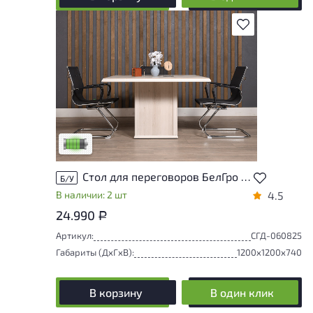
В избранное
У товара присутствуют незначительные
следы эксплуатации, не влияющие на
удобство его использования
Низкая степень износа
Стол для переговоров БелГро RAUT ЛДСП Дуб Беларусь
Б/У
В наличии: 2 шт
4.5
24.990
Р
Артикул:
СГД-060825
Габариты (ДxГxВ):
1200x1200x740
В корзину
В один клик