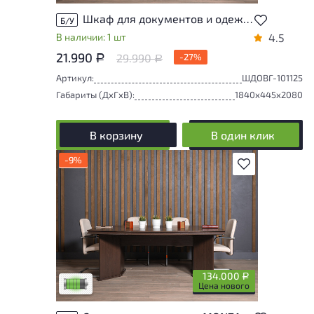
Шкаф для документов и одежды ЛДСП Венге
Б/У
В наличии: 1 шт
4.5
21.990
29.990
-27%
Р
Р
Артикул:
ШДОВГ-101125
Габариты (ДxГxВ):
1840x445x2080
В корзину
В один клик
-9%
В избранное
У товара присутствуют незначительные
следы эксплуатации, не влияющие на
удобство его использования
134.000
Р
Низкая степень износа
Цена нового