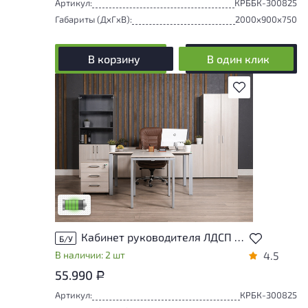
Артикул:
КРББК-300825
Габариты (ДxГxВ):
2000x900x750
В корзину
В один клик
В избранное
У товара присутствуют незначительные
следы эксплуатации, не влияющие на
удобство его использования
Низкая степень износа
Кабинет руководителя ЛДСП Бук
Б/У
В наличии: 2 шт
4.5
55.990
Р
Артикул:
КРБК-300825