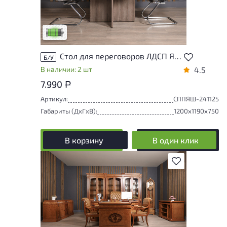
У товара присутствуют незначительные
следы эксплуатации, не влияющие на
удобство его использования
Низкая степень износа
Стол для переговоров ЛДСП Ясень шимо
Б/У
В наличии: 2 шт
4.5
7.990
Р
Артикул:
СППЯШ-241125
Габариты (ДxГxВ):
1200x1190x750
В корзину
В один клик
В избранное
У товара присутствуют незначительные
следы эксплуатации, не влияющие на