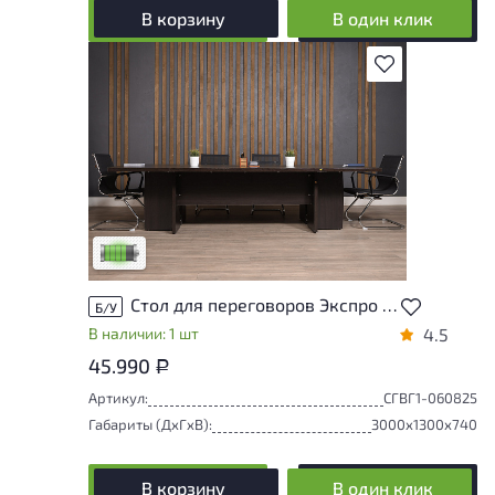
В корзину
В один клик
В избранное
У товара присутствуют незначительные
следы эксплуатации, не влияющие на
удобство его использования
Низкая степень износа
Стол для переговоров Экспро Vasanta ЛДСП Венге Россия
Б/У
В наличии: 1 шт
4.5
45.990
Р
Артикул:
СГВГ1-060825
Габариты (ДxГxВ):
3000x1300x740
В корзину
В один клик