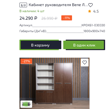
Кабинет руководителя Bene ЛДСП Ольха Австрия
Б/У
В наличии: 4 шт
4.5
24.290
26.990
-11%
Р
Р
Артикул:
КРОХБ1-030330
Габариты (ДxГxВ):
1800x900x740
В корзину
В один клик
-27%
В избранное
У товара присутствуют незначительные
следы эксплуатации, не влияющие на
удобство его использования
Низкая степень износа