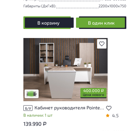
Габариты (ДxГxВ):
2200x1000x750
В корзину
В один клик
В избранное
У товара присутствуют незначительные
следы эксплуатации, не влияющие на
удобство его использования
400.000
Р
Низкая степень износа
Цена нового
Кабинет руководителя Pointex Asti ЛДСП Бук Россия
Б/У
В наличии: 1 шт
4.5
139.990
Р