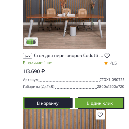
У товара присутствуют незначительные
следы эксплуатации, не влияющие на
удобство его использования
Низкая степень износа
Стол для переговоров Codutti Шпон Ольха Италия
Б/У
В наличии: 1 шт
4.5
113.690
Р
Артикул:
СГОХ1-090725
Габариты (ДxГxВ):
2800x1200x720
В корзину
В один клик
В избранное