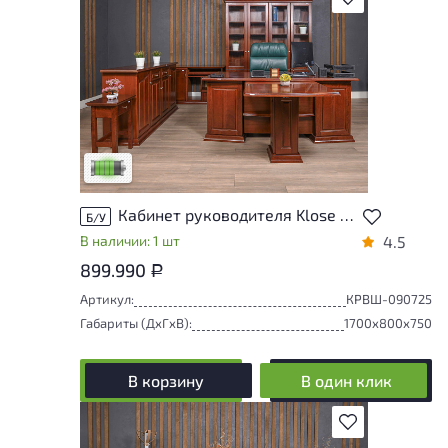
У товара присутствуют незначительные
следы эксплуатации, не влияющие на
удобство его использования
Низкая степень износа
Кабинет руководителя Klose Массив Вишня Германия
Б/У
В наличии: 1 шт
4.5
899.990
Р
Артикул:
КРВШ-090725
Габариты (ДxГxВ):
1700x800x750
В корзину
В один клик
В избранное