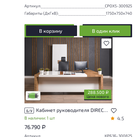
Артикул:
СРОХ5-300925
Габариты (ДxГxВ):
1750x750x740
В корзину
В один клик
В избранное
У товара присутствуют незначительные
следы эксплуатации, не влияющие на
удобство его использования
288.500
Р
Низкая степень износа
Цена нового
Кабинет руководителя DIRECTORIA KYU DM ЛДСП Зебрано Россия
Б/У
В наличии: 1 шт
4.5
76.790
Р
Артикул:
КРБЗБ-300825