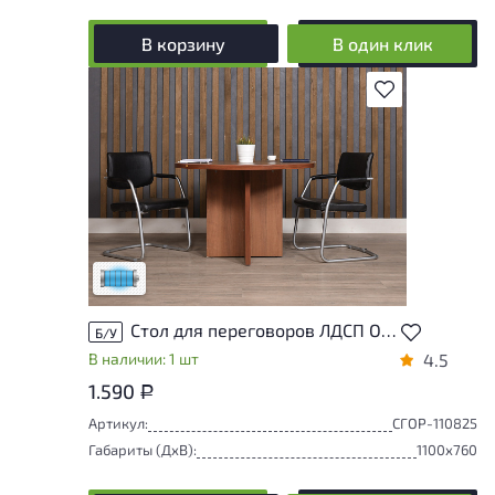
В корзину
В один клик
В избранное
Состояние товара приближено к новому,
могут присутствовать незначительные
следы эксплуатации
Низкая степень износа
Стол для переговоров ЛДСП Орех
Б/У
В наличии: 1 шт
4.5
1.590
Р
Артикул:
СГОР-110825
Габариты (ДxВ):
1100x760