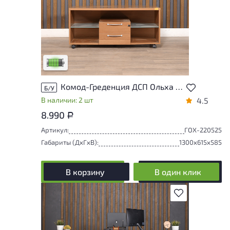
У товара присутствуют незначительные
следы эксплуатации, не влияющие на
удобство его использования
Низкая степень износа
Комод-Греденция ДСП Ольха Россия
Б/У
В наличии: 2 шт
4.5
8.990
Р
Артикул:
ГОХ-220525
Габариты (ДxГxВ):
1300x615x585
В корзину
В один клик
В избранное