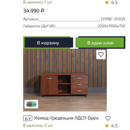
В наличии: 1 шт
4.5
34.990
Р
Артикул:
СППВГ-311025
Габариты (ДxГxВ):
2200x1000x750
В корзину
В один клик
В избранное
Товар представлен с низкими степенями
износа. От состояния, приближенного к
новому, до незначительных следов
эксплуатации. Подробнее об износе в
разделе характеристики.
Низкая степень износа
Комод-Греденция ЛДСП Орех
Б/У
В наличии: 2 шт
4.5