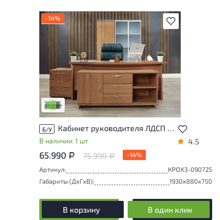
-14%
В избранное
У товара присутствуют незначительные
следы эксплуатации, не влияющие на
удобство его использования
Низкая степень износа
Кабинет руководителя ЛДСП Ольха
Б/У
В наличии: 1 шт
4.5
65.990
75.990
-14%
Р
Р
Артикул:
КРОХ3-090725
Габариты (ДxГxВ):
1930x880x750
В корзину
В один клик