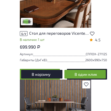
У товара присутствуют незначительные
следы эксплуатации, не влияющие на
удобство его использования
Низкая степень износа
Стол для переговоров Vicente Zaragoza Royal Массив Ольха Испания
Б/У
В наличии: 1 шт
4.5
699.990
Р
Артикул:
СППОХ-271125
Габариты (ДxГxВ):
2600x990x750
В корзину
В один клик
В избранное