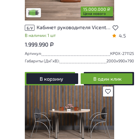
удобство его использования
15.000.000
Р
Низкая степень износа
Цена нового
Кабинет руководителя Vicente Zaragoza Royal Массив Ольха Испания
Б/У
В наличии: 1 шт
4.5
1.999.990
Р
Артикул:
КРОХ-271125
Габариты (ДxГxВ):
2000x990x790
В корзину
В один клик
В избранное
Товар представлен с низкими степенями
износа. От состояния, приближенного к
новому, до незначительных следов
эксплуатации. Подробнее об износе в
разделе характеристики.