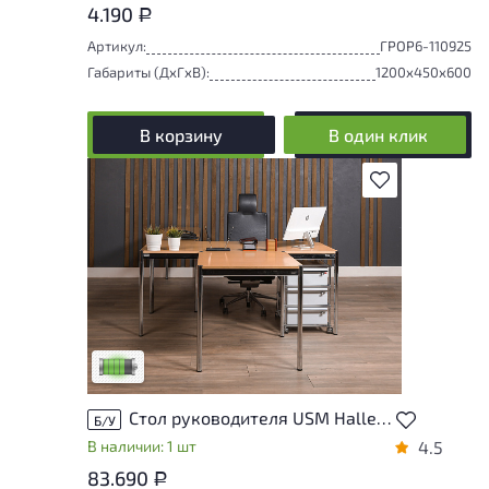
4.190
Р
Артикул:
ГРОР6-110925
Габариты (ДxГxВ):
1200x450x600
В корзину
В один клик
В избранное
У товара присутствуют незначительные
следы эксплуатации, не влияющие на
удобство его использования
Низкая степень износа
Стол руководителя USM Haller Дерево Ольха Швейцария
Б/У
В наличии: 1 шт
4.5
83.690
Р