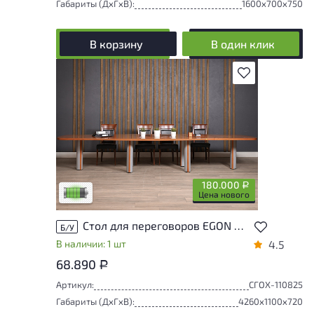
Габариты (ДxГxВ):
1600x700x750
В корзину
В один клик
В избранное
У товара присутствуют незначительные
следы эксплуатации, не влияющие на
удобство его использования
180.000
Р
Низкая степень износа
Цена нового
Стол для переговоров EGON МДФ Ольха Италия
Б/У
В наличии: 1 шт
4.5
68.890
Р
Артикул:
СГОХ-110825
Габариты (ДxГxВ):
4260x1100x720