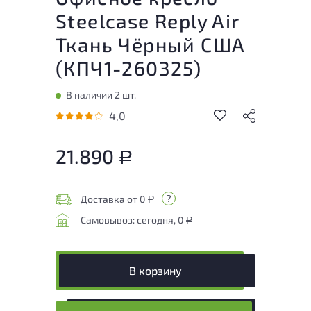
Steelcase Reply Air
Ткань Чёрный США
(
КПЧ1-260325
)
В наличии 2 шт.
4,0
21.890
Р
Доставка от 0
Р
Самовывоз: сегодня, 0
Р
В корзину