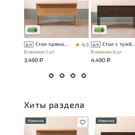
У товара присутствуют
У товара присутствую
незначительные следы
незначительные след
эксплуатации, не влияющие
эксплуатации, не вли
на удобство его
на удобство его
использования
использования
Низкая степень износа
Низкая степень изно
Стол прямоугольный ЛДСП Ольха
Стол с тумбой ЛДС
4.5
Б/У
Б/У
В наличии: 1 шт
В наличии: 6 шт
3.490
4.490
Р
Р
Хиты раздела
Новинка
Новинка
В избранное
У товара присутствуют
У товара присутств
незначительные следы
незначительные сле