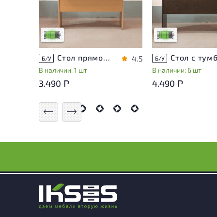
эксплуатации, не влияющие
эксплуатации, не в
на удобство его
на удобство его
использования
использования
Низкая степень износа
Низкая степень из
Стол прямоугольный ЛДСП Ольха
4.5
Б/У
Б/У
В наличии: 1 шт
В наличии: 6 шт
3.490
4.490
Р
Р