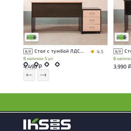
У товара присутствуют незначительные
У това
следы эксплуатации, не влияющие на
следы 
удобство его использования
удобст
Низкая степень износа
Низкая 
Стол с тумбой ЛДСП Венге
4.5
Б/У
Б/У
В наличии: 5 шт
В наличи
4.490
3.990
Р