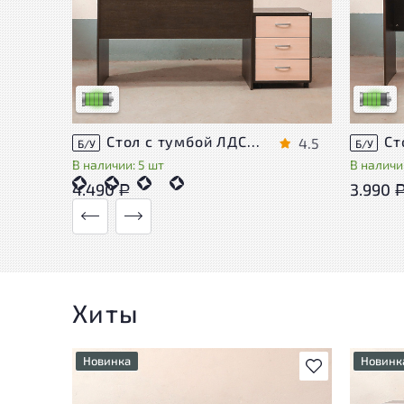
У товара присутствуют незначительные
У това
следы эксплуатации, не влияющие на
следы 
удобство его использования
удобст
Низкая степень износа
Низкая 
Стол с тумбой ЛДСП Венге
4.5
Б/У
Б/У
В наличии: 5 шт
В наличи
4.490
3.990
Р
Хиты
Новинка
Новинк
В избранное