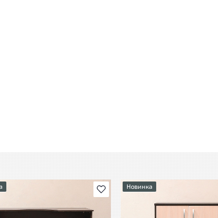
а
Новинка
В избранное