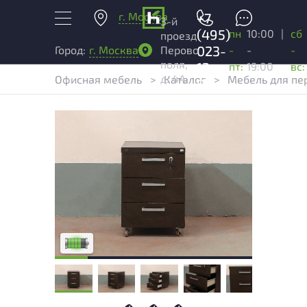
г. Москва
+7
3-й
(495)
пн
10:00
|
сб
проезд
023-
-
-
-
Город:
г. Москва
Перово
поля,
13-
пт:
19:00
вс:
д. 4А
Офисная мебель
>
Каталог
>
Мебель для пе
03
У товара присутствуют незначительные
следы эксплуатации, не влияющие на
удобство его использования
Низкая степень износа