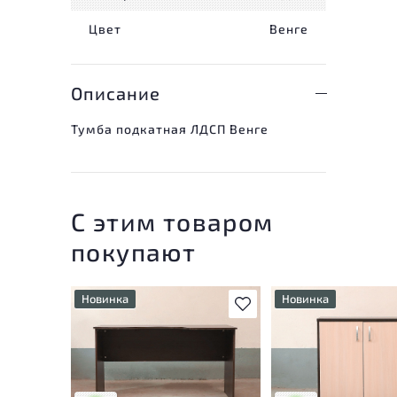
Цвет
Венге
Описание
Тумба подкатная ЛДСП Венге
С этим товаром
покупают
Новинка
Новинка
В избранное
У товара присутствуют
У товара присутству
незначительные следы
незначительные след
эксплуатации, не влияющие
эксплуатации, не вл
на удобство его
на удобство его
использования
использования