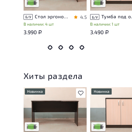
Низкая степень износа
Низкая степень изн
Стол эргономичный ЛДСП Венге
Тумба п
4.5
Б/У
Б/У
В наличии: 4 шт
В наличии: 1 шт
3.990
3.490
Р
Р
Хиты раздела
Новинка
Новинка
В избранное
У товара присутствуют
У товара присутству
незначительные следы
незначительные след
эксплуатации, не влияющие
эксплуатации, не вл
на удобство его
на удобство его
использования
использования
Низкая степень износа
Низкая степень изн