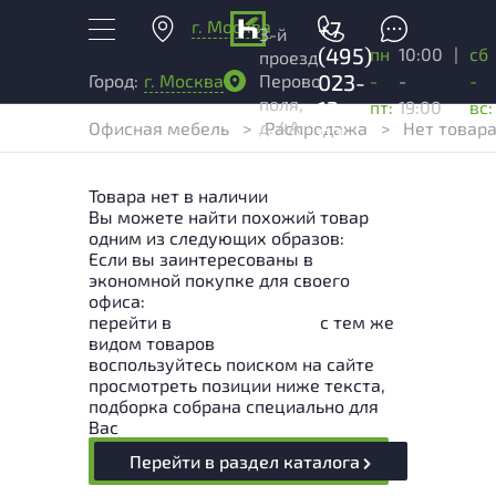
г. Москва
+7
3-й
(495)
пн
10:00
|
сб
проезд
023-
-
-
-
Город:
г. Москва
Перово
поля,
13-
пт:
19:00
вс:
д. 4А
Офисная мебель
>
Распродажа
>
Нет товар
03
Товара нет в наличии
Вы можете найти похожий товар
одним из следующих образов:
Если вы заинтересованы в
экономной покупке для своего
офиса:
перейти в
Раздел каталога
с тем же
видом товаров
воспользуйтесь поиском на сайте
просмотреть позиции ниже текста,
подборка собрана специально для
Вас
Перейти в раздел каталога