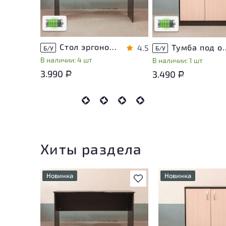
использования
использования
Низкая степень износа
Низкая степень изно
Стол эргономичный ЛДСП Венге
Тумба под оргте
4.5
Б/У
Б/У
В наличии: 4 шт
В наличии: 1 шт
3.990
3.490
Р
Р
Хиты раздела
Новинка
Новинка
В избранное
У товара присутствуют
У товара присутств
незначительные следы
незначительные сле
эксплуатации, не влияющие
эксплуатации, не в
на удобство его
на удобство его
использования
использования