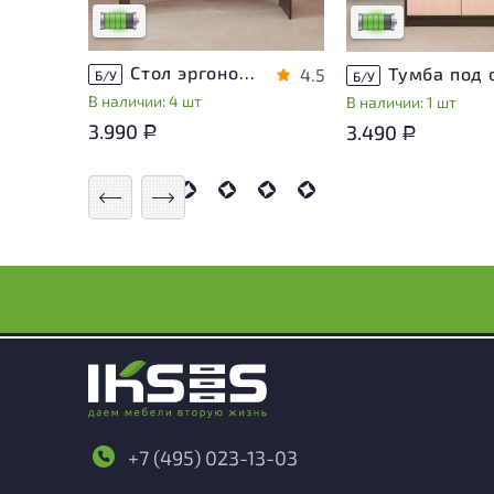
Низкая степень износа
Низкая степень из
Стол эргономичный ЛДСП Венге
4.5
Б/У
Б/У
В наличии: 4 шт
В наличии: 1 шт
3.990
3.490
Р
Р
+7 (495) 023-13-03