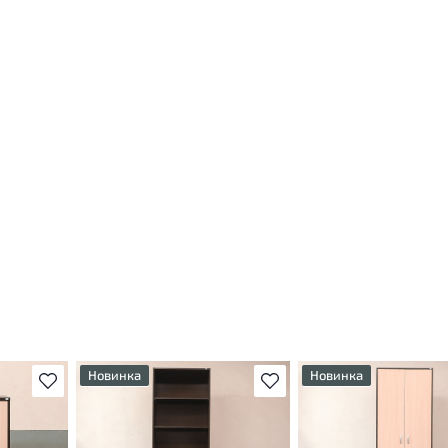
Новинка
Новинка
В избранное
В избранное
т
У товара присутствуют
У товара присутствуют
ы
незначительные следы
незначительные следы
яющие
эксплуатации, не влияющие
эксплуатации, не вли
на удобство его
на удобство его