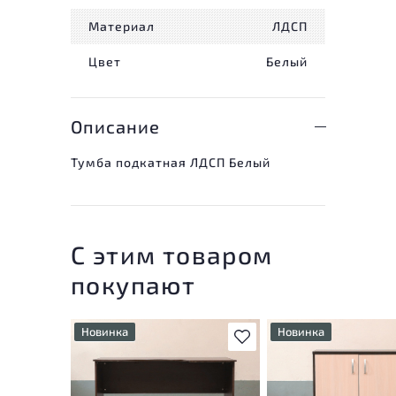
Материал
ЛДСП
Цвет
Белый
Описание
Тумба подкатная ЛДСП Белый
С этим товаром
покупают
Новинка
Новинка
В избранное
У товара присутствуют
У товара присутствую
незначительные следы
незначительные след
эксплуатации, не влияющие
эксплуатации, не вли
на удобство его
на удобство его