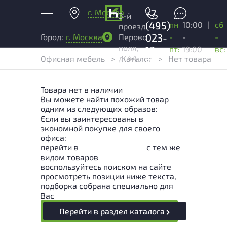
г. Москва
+7
3-й
(495)
пн
10:00
|
сб
проезд
023-
-
-
-
Город:
г. Москва
Перово
поля,
13-
пт:
19:00
вс:
д. 4А
Офисная мебель
>
Каталог
>
Нет товара
03
Товара нет в наличии
Вы можете найти похожий товар
одним из следующих образов:
Если вы заинтересованы в
экономной покупке для своего
офиса:
перейти в
Раздел каталога
с тем же
видом товаров
воспользуйтесь поиском на сайте
просмотреть позиции ниже текста,
подборка собрана специально для
Вас
Перейти в раздел каталога